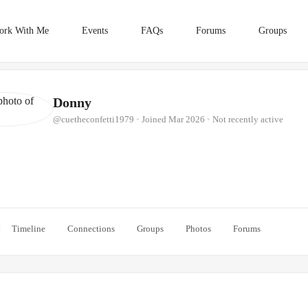
ork With Me
Events
FAQs
Forums
Groups
Donny
@cuetheconfetti1979
•
Joined Mar 2026
•
Not recently active
Timeline
Connections
Groups
Photos
Forums