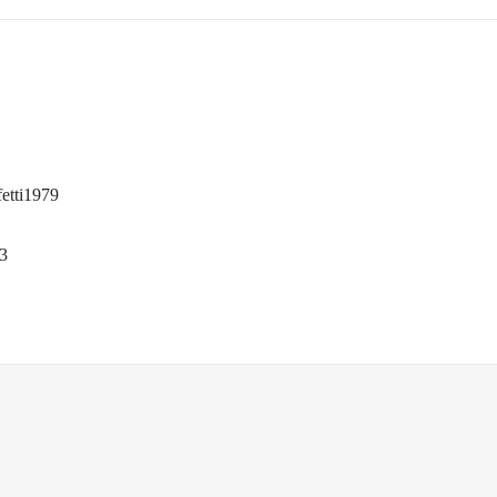
etti1979
3