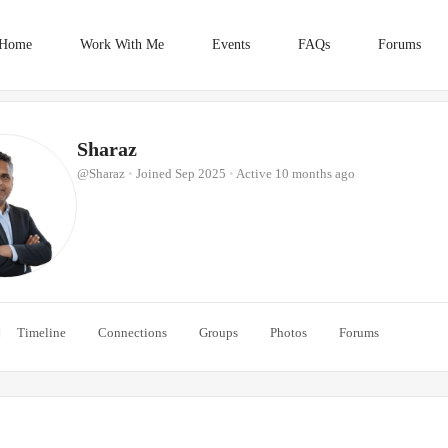
Home
Work With Me
Events
FAQs
Forums
Sharaz
@Sharaz
•
Joined Sep 2025
•
Active 10 months ago
Timeline
Connections
Groups
Photos
Forums